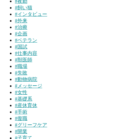
#
夜勤
#
飼い猫
#
インタビュー
#
外来
#
治療
#
企画
#
ベテラン
#
国試
#
仕事内容
#
獣医師
#
職場
#
失敗
#
動物病院
#
メッセージ
#
女性
#
基礎系
#
産休育休
#
手術
#
復職
#
グリーフケア
#
開業
#
子育て