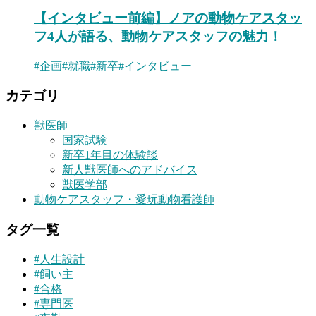
【インタビュー前編】ノアの動物ケアスタッ
フ4人が語る、動物ケアスタッフの魅力！
#
企画
#
就職
#
新卒
#
インタビュー
カテゴリ
獣医師
国家試験
新卒1年目の体験談
新人獣医師へのアドバイス
獣医学部
動物ケアスタッフ・愛玩動物看護師
タグ一覧
#
人生設計
#
飼い主
#
合格
#
専門医