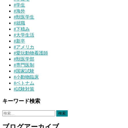
#
学生
#
海外
#
獣医学生
#
就職
#
下積み
#
大学生活
#
新卒
#
アメリカ
#
愛玩動物看護師
#
獣医学部
#
専門医制
#
国家試験
#
小動物臨床
#
ベトナム
#
試験対策
キーワード検索
検
索:
ブログアーカイブ