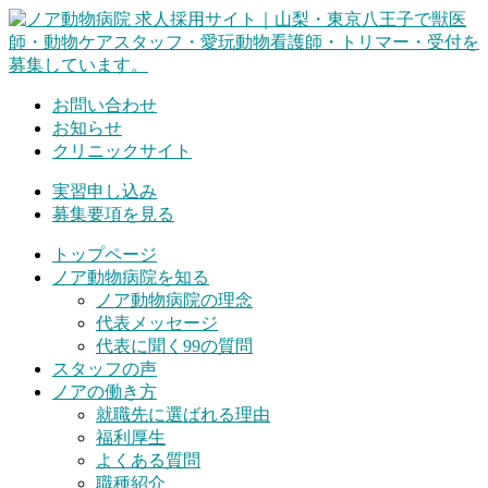
Skip
to
content
お問い合わせ
お知らせ
クリニックサイト
実習申し込み
募集要項を見る
トップページ
ノア動物病院を知る
ノア動物病院の理念
代表メッセージ
代表に聞く99の質問
スタッフの声
ノアの働き方
就職先に選ばれる理由
福利厚生
よくある質問
職種紹介