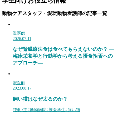
学生向けお役立ち情報
動物ケアスタッフ・愛玩動物看護師の記事一覧
獣医師
2026.07.11
なぜ腎臓療法食は食べてもらえないのか？ ―
臨床栄養学と行動学から考える摂食拒否への
アプローチ―
獣医師
2023.08.17
飼い猫はなぜ太るのか？
#
飼い主
#
動物病院
#
獣医学生
#
飼い猫