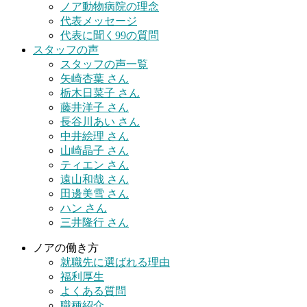
ノア動物病院の理念
代表メッセージ
代表に聞く99の質問
スタッフの声
スタッフの声一覧
矢崎杏葉 さん
栃木日菜子 さん
藤井洋子 さん
長谷川あい さん
中井絵理 さん
山崎晶子 さん
ティエン さん
遠山和哉 さん
田邊美雪 さん
ハン さん
三井隆行 さん
ノアの働き方
就職先に選ばれる理由
福利厚生
よくある質問
職種紹介