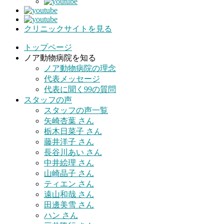
クリニックサイトを見る
トップページ
ノア動物病院を知る
ノア動物病院の理念
代表メッセージ
代表に聞く99の質問
スタッフの声
スタッフの声一覧
矢崎杏葉 さん
栃木日菜子 さん
藤井洋子 さん
長谷川あい さん
中井絵理 さん
山崎晶子 さん
ティエン さん
遠山和哉 さん
田邊美雪 さん
ハン さん