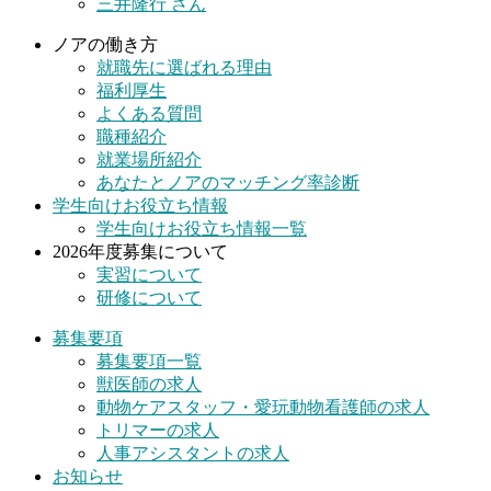
三井隆行 さん
ノアの働き方
就職先に選ばれる理由
福利厚生
よくある質問
職種紹介
就業場所紹介
あなたとノアのマッチング率診断
学生向けお役立ち情報
学生向けお役立ち情報一覧
2026年度募集について
実習について
研修について
募集要項
募集要項一覧
獣医師の求人
動物ケアスタッフ・愛玩動物看護師の求人
トリマーの求人
人事アシスタントの求人
お知らせ