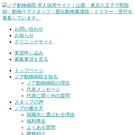
Skip
to
content
お問い合わせ
お知らせ
クリニックサイト
実習申し込み
募集要項を見る
トップページ
ノア動物病院を知る
ノア動物病院の理念
代表メッセージ
代表に聞く99の質問
スタッフの声
ノアの働き方
就職先に選ばれる理由
福利厚生
よくある質問
職種紹介