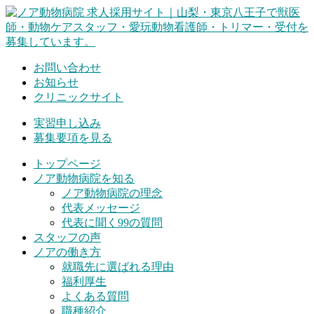
Skip
to
content
お問い合わせ
お知らせ
クリニックサイト
実習申し込み
募集要項を見る
トップページ
ノア動物病院を知る
ノア動物病院の理念
代表メッセージ
代表に聞く99の質問
スタッフの声
ノアの働き方
就職先に選ばれる理由
福利厚生
よくある質問
職種紹介