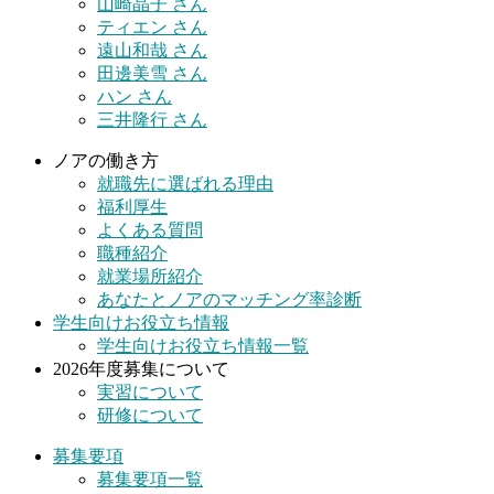
山崎晶子 さん
ティエン さん
遠山和哉 さん
田邊美雪 さん
ハン さん
三井隆行 さん
ノアの働き方
就職先に選ばれる理由
福利厚生
よくある質問
職種紹介
就業場所紹介
あなたとノアのマッチング率診断
学生向けお役立ち情報
学生向けお役立ち情報一覧
2026年度募集について
実習について
研修について
募集要項
募集要項一覧