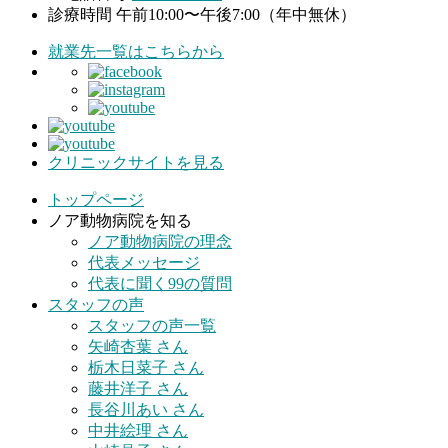
診療時間
午前10:00〜午後7:00（年中無休）
就業先一覧はこちらから
クリニックサイトを見る
トップページ
ノア動物病院を知る
ノア動物病院の理念
代表メッセージ
代表に聞く99の質問
スタッフの声
スタッフの声一覧
矢崎杏葉 さん
栃木日菜子 さん
藤井洋子 さん
長谷川あい さん
中井絵理 さん