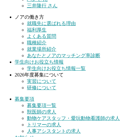
三井隆行 さん
ノアの働き方
就職先に選ばれる理由
福利厚生
よくある質問
職種紹介
就業場所紹介
あなたとノアのマッチング率診断
学生向けお役立ち情報
学生向けお役立ち情報一覧
2026年度募集について
実習について
研修について
募集要項
募集要項一覧
獣医師の求人
動物ケアスタッフ・愛玩動物看護師の求人
トリマーの求人
人事アシスタントの求人