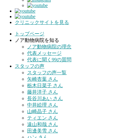
クリニックサイトを見る
トップページ
ノア動物病院を知る
ノア動物病院の理念
代表メッセージ
代表に聞く99の質問
スタッフの声
スタッフの声一覧
矢崎杏葉 さん
栃木日菜子 さん
藤井洋子 さん
長谷川あい さん
中井絵理 さん
山崎晶子 さん
ティエン さん
遠山和哉 さん
田邊美雪 さん
ハン さん