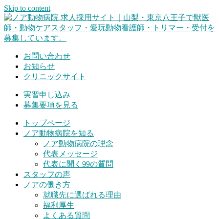
Skip to content
お問い合わせ
お知らせ
クリニックサイト
実習申し込み
募集要項を見る
トップページ
ノア動物病院を知る
ノア動物病院の理念
代表メッセージ
代表に聞く99の質問
スタッフの声
ノアの働き方
就職先に選ばれる理由
福利厚生
よくある質問